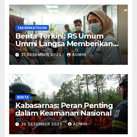
TAK BERKATEGORI
Berita Terkini: RS Umum
Ummi Langsa Memberikan
Layanan Terbaik
21 DESEMBER 2025
ADMIN
BERITA
Kabasarnas: Peran Penting
dalam Keamanan Nasional
20 DESEMBER 2025
ADMIN