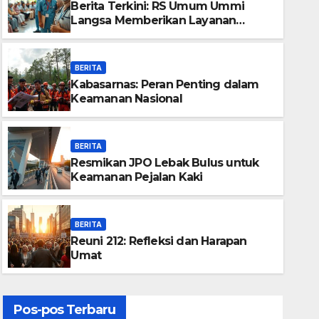
Berita Terkini: RS Umum Ummi
Langsa Memberikan Layanan
Terbaik
BERITA
Kabasarnas: Peran Penting dalam
Keamanan Nasional
BERITA
Resmikan JPO Lebak Bulus untuk
BERITA
Keamanan Pejalan Kaki
Bahaya Obat Terlarang: Fakt
Diketahui
BERITA
Reuni 212: Refleksi dan Harapan
17 DESEMBER 2025
ADMIN
Umat
Pos-pos Terbaru