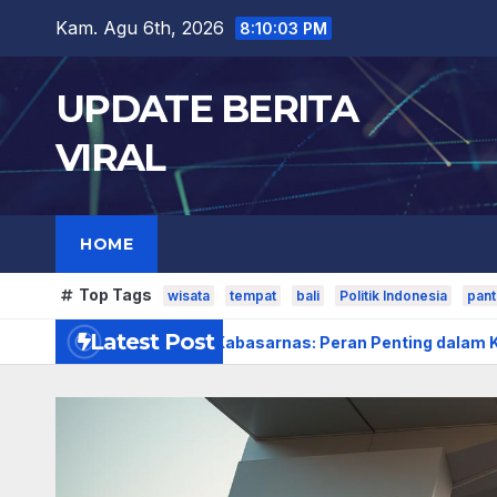
Skip
Kam. Agu 6th, 2026
8:10:04 PM
to
content
UPDATE BERITA
VIRAL
HOME
Top Tags
wisata
tempat
bali
Politik Indonesia
pant
Latest Post
erbaik
Kabasarnas: Peran Penting dalam Keamanan Nas