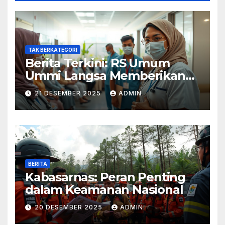
TAK BERKATEGORI
Berita Terkini: RS Umum
Ummi Langsa Memberikan
Layanan Terbaik
21 DESEMBER 2025
ADMIN
BERITA
Kabasarnas: Peran Penting
dalam Keamanan Nasional
20 DESEMBER 2025
ADMIN