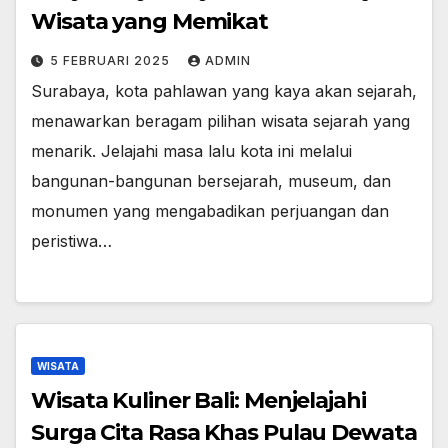
Wisata yang Memikat
5 FEBRUARI 2025
ADMIN
Surabaya, kota pahlawan yang kaya akan sejarah,
menawarkan beragam pilihan wisata sejarah yang
menarik. Jelajahi masa lalu kota ini melalui
bangunan-bangunan bersejarah, museum, dan
monumen yang mengabadikan perjuangan dan
peristiwa…
WISATA
Wisata Kuliner Bali: Menjelajahi
Surga Cita Rasa Khas Pulau Dewata