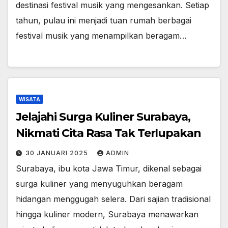
destinasi festival musik yang mengesankan. Setiap
tahun, pulau ini menjadi tuan rumah berbagai
festival musik yang menampilkan beragam…
WISATA
Jelajahi Surga Kuliner Surabaya,
Nikmati Cita Rasa Tak Terlupakan
30 JANUARI 2025
ADMIN
Surabaya, ibu kota Jawa Timur, dikenal sebagai
surga kuliner yang menyuguhkan beragam
hidangan menggugah selera. Dari sajian tradisional
hingga kuliner modern, Surabaya menawarkan