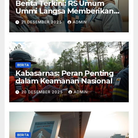
Berita Terkini: RS Umum
Ummi Langsa Memberikan
Layanan Terbaik
21 DESEMBER 2025
ADMIN
BERITA
Kabasarnas: Peran Penting
dalam Keamanan Nasional
20 DESEMBER 2025
ADMIN
BERITA