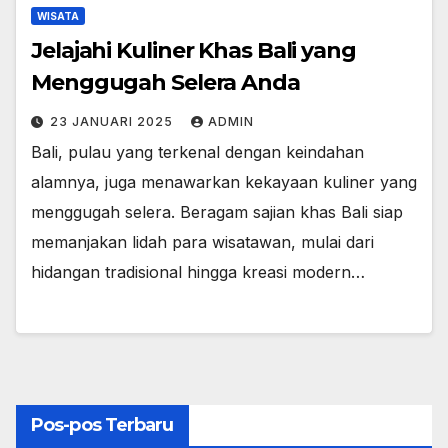
WISATA
Jelajahi Kuliner Khas Bali yang
Menggugah Selera Anda
23 JANUARI 2025
ADMIN
Bali, pulau yang terkenal dengan keindahan
alamnya, juga menawarkan kekayaan kuliner yang
menggugah selera. Beragam sajian khas Bali siap
memanjakan lidah para wisatawan, mulai dari
hidangan tradisional hingga kreasi modern…
Pos-pos Terbaru