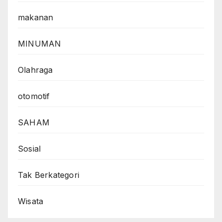
makanan
MINUMAN
Olahraga
otomotif
SAHAM
Sosial
Tak Berkategori
Wisata