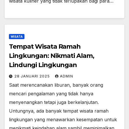
wisata kuliner yang tidak terlupakan bagi para…
WISATA
Tempat Wisata Ramah
Lingkungan: Nikmati Alam,
Lindungi Lingkungan
28 JANUARI 2025
ADMIN
Saat merencanakan liburan, banyak orang
mencari pengalaman yang tidak hanya
menyenangkan tetapi juga berkelanjutan.
Untungnya, ada banyak tempat wisata ramah
lingkungan yang menawarkan kesempatan untuk
menikmati keindahan alam sambil meminimalkan…