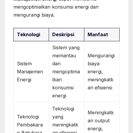
mengoptimalkan konsumsi energi dan
mengurangi biaya.
Teknologi
Deskripsi
Manfaat
Sistem yang
memantau
Mengurangi
Sistem
dan
biaya
Manajemen
mengoptima
energi,
Energi
lkan
meningkatk
konsumsi
an efisiensi
energi
Teknologi
Meningkatk
Teknologi
yang
an output
Pembakara
meningkatk
energi,
n Batubara
an efisiensi