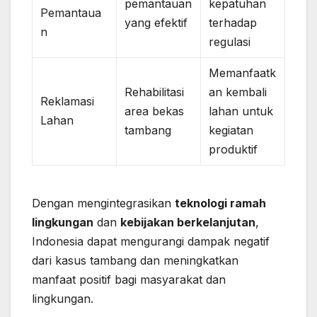
pemantauan
kepatuhan
Pemantaua
yang efektif
terhadap
n
regulasi
Memanfaatk
Rehabilitasi
an kembali
Reklamasi
area bekas
lahan untuk
Lahan
tambang
kegiatan
produktif
Dengan mengintegrasikan
teknologi ramah
lingkungan
dan
kebijakan berkelanjutan
,
Indonesia dapat mengurangi dampak negatif
dari kasus tambang dan meningkatkan
manfaat positif bagi masyarakat dan
lingkungan.