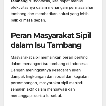
tambang
di Indonesia, kita dapat menilai
efektivitasnya dalam menangani permasalahan
tambang dan memberikan solusi yang lebih
baik di masa depan.
Peran Masyarakat Sipil
dalam Isu Tambang
Masyarakat sipil memainkan peran penting
dalam menangani isu tambang di Indonesia.
Dengan meningkatnya kesadaran akan
dampak lingkungan dan sosial dari kegiatan
pertambangan, masyarakat sipil menjadi
semakin aktif dalam mengawasi dan
menanggapi isu-isu tersebut.