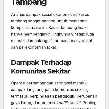
Tambang
Analisis dampak sosial ekonomi dari kasus
tambang sangat penting untuk memahami
kompleksitas isu ini. Kasus tambang tidak
hanya mempengaruhi lingkungan, tetapi juga
memiliki dampak signifikan pada masyarakat
dan perekonomian lokal.
Dampak Terhadap
Komunitas Sekitar
Operasi pertambangan seringkali memiliki
dampak langsung pada komunitas sekitar,
termasuk
perpindahan penduduk
, perubahan
gaya hidup, dan potensi
konflik sosial
. Penting