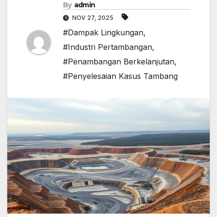
By
admin
NOV 27, 2025
#Dampak Lingkungan
,
#Industri Pertambangan
,
#Penambangan Berkelanjutan
,
#Penyelesaian Kasus Tambang