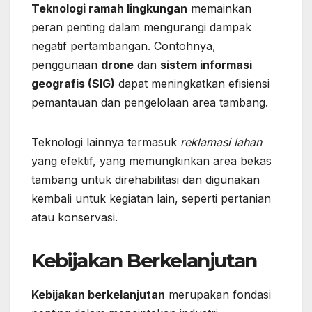
Teknologi ramah lingkungan
memainkan
peran penting dalam mengurangi dampak
negatif pertambangan. Contohnya,
penggunaan
drone
dan
sistem informasi
geografis (SIG)
dapat meningkatkan efisiensi
pemantauan dan pengelolaan area tambang.
Teknologi lainnya termasuk
reklamasi lahan
yang efektif, yang memungkinkan area bekas
tambang untuk direhabilitasi dan digunakan
kembali untuk kegiatan lain, seperti pertanian
atau konservasi.
Kebijakan Berkelanjutan
Kebijakan berkelanjutan
merupakan fondasi