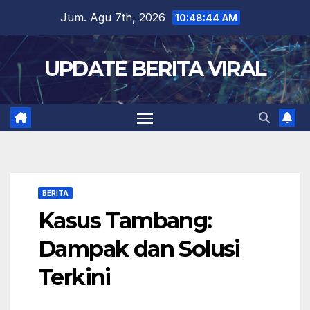
Skip
Jum. Agu 7th, 2026
10:48:45 AM
to
content
UPDATE BERITA VIRAL
BERITA
Kasus Tambang:
Dampak dan Solusi
Terkini