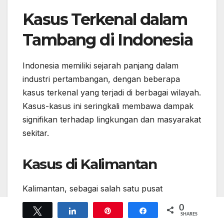
Kasus Terkenal dalam
Tambang di Indonesia
Indonesia memiliki sejarah panjang dalam
industri pertambangan, dengan beberapa
kasus terkenal yang terjadi di berbagai wilayah.
Kasus-kasus ini seringkali membawa dampak
signifikan terhadap lingkungan dan masyarakat
sekitar.
Kasus di Kalimantan
Kalimantan, sebagai salah satu pusat
pertambangan besar di Indonesia, telah
0
Tweet
Share
Pin
Share
mengalami berbagai kasus tambang yang
SHARES