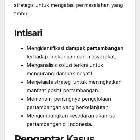
strategis untuk mengatasi permasalahan yang
timbul.
Intisari
Mengidentifikasi
dampak pertambangan
terhadap lingkungan dan masyarakat.
Menganalisis solusi terkini untuk
mengurangi dampak negatif.
Menjelajahi strategi untuk meningkatkan
manfaat positif pertambangan.
Memahami pentingnya pengelolaan
pertambangan yang berkelanjutan.
Mengembangkan kesadaran akan isu
pertambangan di Indonesia.
Pengantar Kasus