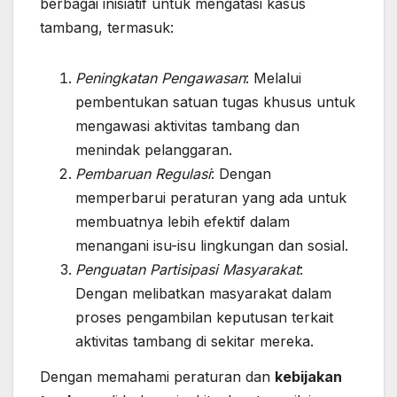
berbagai inisiatif untuk mengatasi kasus
tambang, termasuk:
Peningkatan Pengawasan
: Melalui
pembentukan satuan tugas khusus untuk
mengawasi aktivitas tambang dan
menindak pelanggaran.
Pembaruan Regulasi
: Dengan
memperbarui peraturan yang ada untuk
membuatnya lebih efektif dalam
menangani isu-isu lingkungan dan sosial.
Penguatan Partisipasi Masyarakat
:
Dengan melibatkan masyarakat dalam
proses pengambilan keputusan terkait
aktivitas tambang di sekitar mereka.
Dengan memahami peraturan dan
kebijakan