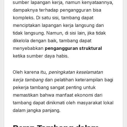
sumber lapangan kerja, namun kenyataannya,
dampaknya terhadap pengangguran bisa
kompleks. Di satu sisi, tambang dapat
menciptakan lapangan kerja langsung dan
tidak langsung. Namun, di sisi lain, jika tidak
dikelola dengan baik, tambang dapat
menyebabkan
pengangguran struktural
ketika sumber daya habis.
Oleh karena itu,
peningkatan keselamatan
kerja tambang
dan pelatihan keterampilan bagi
pekerja tambang sangat penting untuk
memastikan bahwa manfaat ekonomi dari
tambang dapat dinikmati oleh masyarakat lokal
dalam jangka panjang.