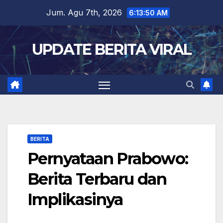
Skip
Jum. Agu 7th, 2026
6:13:51 AM
to
content
UPDATE BERITA VIRAL
BERITA
Pernyataan Prabowo:
Berita Terbaru dan
Implikasinya