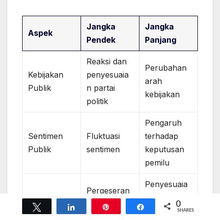
Jangka
Jangka
Aspek
Pendek
Panjang
Reaksi dan
Perubahan
Kebijakan
penyesuaia
arah
Publik
n partai
kebijakan
politik
Pengaruh
Sentimen
Fluktuasi
terhadap
Publik
sentimen
keputusan
pemilu
Penyesuaia
Pergeseran
Strategi
n strategi
fokus
0
Tweet
Share
Pin
Share
Kampanye
berdasarka
SHARES
kampanye