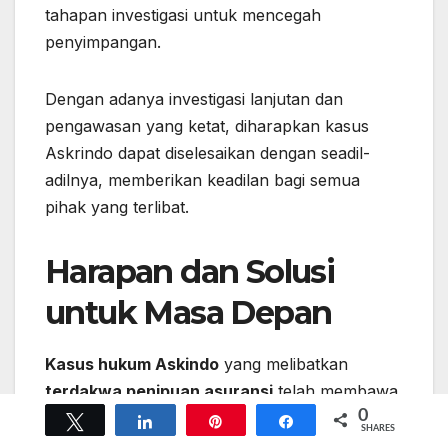
tahapan investigasi untuk mencegah
penyimpangan.
Dengan adanya investigasi lanjutan dan
pengawasan yang ketat, diharapkan kasus
Askrindo dapat diselesaikan dengan seadil-
adilnya, memberikan keadilan bagi semua
pihak yang terlibat.
Harapan dan Solusi
untuk Masa Depan
Kasus hukum Askindo
yang melibatkan
terdakwa penipuan asuransi
telah membawa
0
perhatian besar dari masyarakat dan penegak
Tweet
Share
Pin
Share
SHARES
hukum. Untuk mencegah kasus serupa di