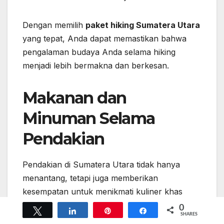
Dengan memilih
paket hiking Sumatera Utara
yang tepat, Anda dapat memastikan bahwa
pengalaman budaya Anda selama hiking
menjadi lebih bermakna dan berkesan.
Makanan dan
Minuman Selama
Pendakian
Pendakian di Sumatera Utara tidak hanya
menantang, tetapi juga memberikan
kesempatan untuk menikmati kuliner khas
daerah ini. Makanan dan minuman yang tepat
0
Tweet
Share
Pin
Share
SHARES
sangat penting untuk menjaga energi selama