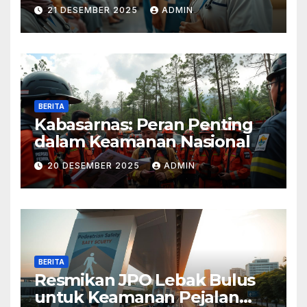
Layanan Terbaik
21 DESEMBER 2025
ADMIN
BERITA
Kabasarnas: Peran Penting
dalam Keamanan Nasional
20 DESEMBER 2025
ADMIN
BERITA
Resmikan JPO Lebak Bulus
untuk Keamanan Pejalan