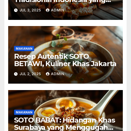
Lezat
JUL 3, 2025
ADMIN
MAKANAN
Resep Autentik SOTO
BETAWI, Kuliner Khas Jakarta
JUL 2, 2025
ADMIN
MAKANAN
SOTO BABAT: Hidangan Khas
Surabaya yang Menggugah