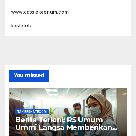
www.cassiekeenum.com
kastatoto
You missed
TAK BERKATEGORI
Berita Terkini: RS Umum
Ummi Langsa Memberikan
Layanan Terbaik