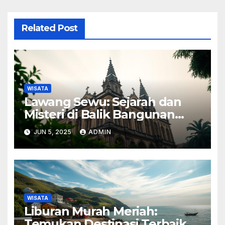
Related Post
WISATA
Lawang Sewu: Sejarah dan
Misteri di Balik Bangunan
Ikonik
JUN 5, 2025
ADMIN
WISATA
Liburan Murah Meriah:
Temukan Destinasi Terbaik