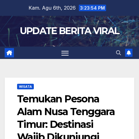
Skip
Kam. Agu 6th, 2026
3:23:56 PM
to
content
UPDATE BERITA VIRAL
WISATA
Temukan Pesona
Alam Nusa Tenggara
Timur: Destinasi
Wajib Dikunjungi