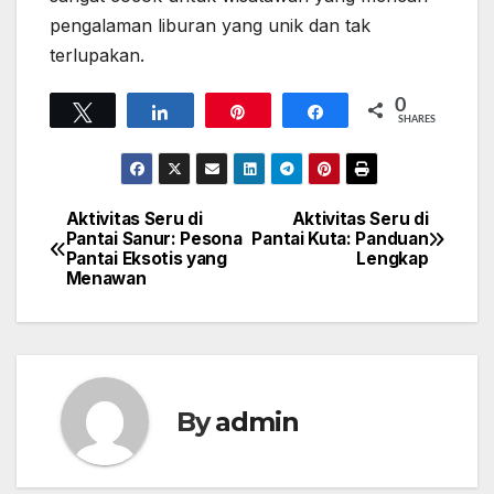
pengalaman liburan yang unik dan tak
terlupakan.
0
Tweet
Share
Pin
Share
SHARES
Aktivitas Seru di
Aktivitas Seru di
Navigasi
Pantai Sanur: Pesona
Pantai Kuta: Panduan
Pantai Eksotis yang
Lengkap
pos
Menawan
By
admin