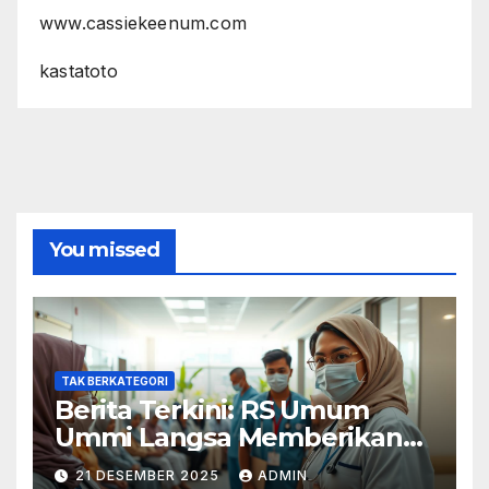
www.cassiekeenum.com
kastatoto
You missed
TAK BERKATEGORI
Berita Terkini: RS Umum
Ummi Langsa Memberikan
Layanan Terbaik
21 DESEMBER 2025
ADMIN