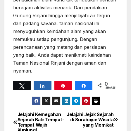
beragam aktivitas menarik. Dari pendakian
Gunung Rinjani hingga menjelajahi air terjun
dan padang savana, taman nasional ini
menyuguhkan keindahan alam yang akan
memukau setiap pengunjung. Dengan
perencanaan yang matang dan persiapan
yang baik, Anda dapat menikmati keindahan
Taman Nasional Rinjani dengan aman dan
nyaman.
0
Tweet
Share
Pin
Share
SHARES
Jelajahi Kemegahan
Jelajahi Jejak Sejarah
Navigasi
Sejarah Bali: Tempat-
di Surabaya: Wisata
Tempat Wajib
yang Memikat
pos
Kunjung!