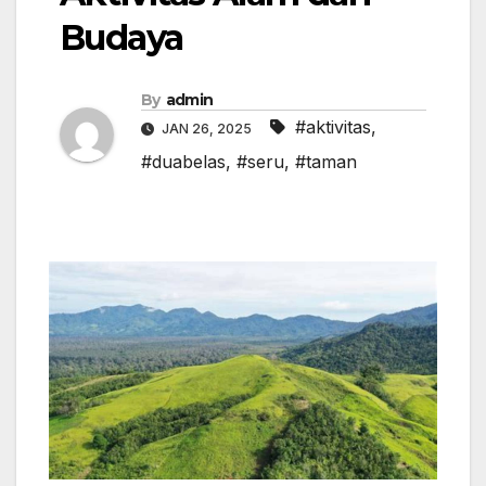
Budaya
By
admin
#aktivitas
,
JAN 26, 2025
#duabelas
,
#seru
,
#taman