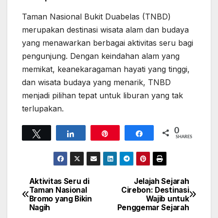
Taman Nasional Bukit Duabelas (TNBD)
merupakan destinasi wisata alam dan budaya
yang menawarkan berbagai aktivitas seru bagi
pengunjung. Dengan keindahan alam yang
memikat, keanekaragaman hayati yang tinggi,
dan wisata budaya yang menarik, TNBD
menjadi pilihan tepat untuk liburan yang tak
terlupakan.
0
Tweet
Share
Pin
Share
SHARES
Aktivitas Seru di
Jelajah Sejarah
Navigasi
Taman Nasional
Cirebon: Destinasi
Bromo yang Bikin
Wajib untuk
pos
Nagih
Penggemar Sejarah