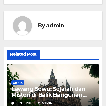
By
admin
Related Post
WISATA
Lawang Sewu: Sejarah dan
Misteri di Balik Bangunan
Ikonik
JUN 5, 2025
ADMIN