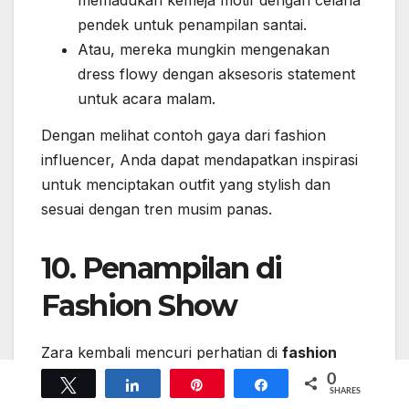
memadukan kemeja motif dengan celana
pendek untuk penampilan santai.
Atau, mereka mungkin mengenakan
dress flowy dengan aksesoris statement
untuk acara malam.
Dengan melihat contoh gaya dari fashion
influencer, Anda dapat mendapatkan inspirasi
untuk menciptakan outfit yang stylish dan
sesuai dengan tren musim panas.
10. Penampilan di
Fashion Show
Zara kembali mencuri perhatian di
fashion
show
terbaru dengan koleksi musim panas
0
Tweet
Share
Pin
Share
SHARES
yang stylish dan inovatif. Penampilan ini tidak